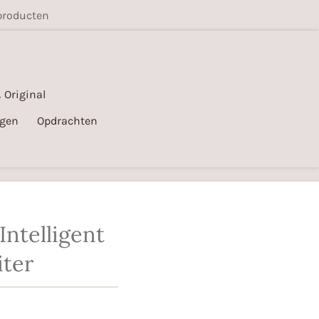
producten
 Original
gen
Opdrachten
Intelligent
iter