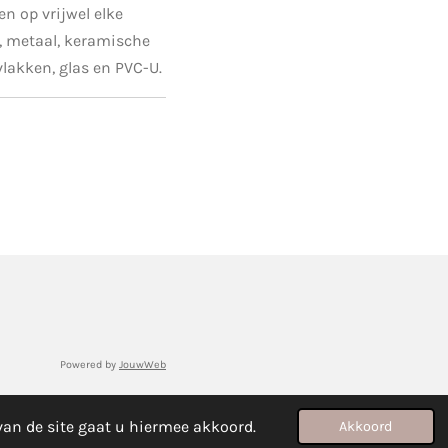
n op vrijwel elke
t, metaal, keramische
lakken, glas en PVC-U.
Powered by
JouwWeb
van de site gaat u hiermee akkoord.
Akkoord