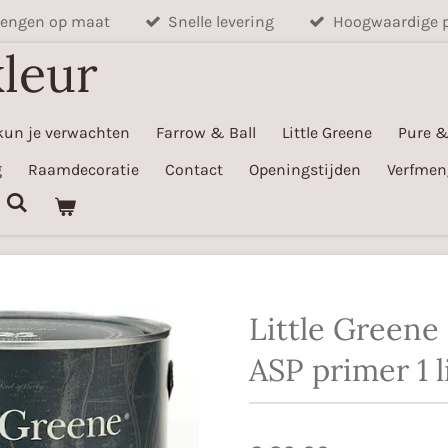
mengen op maat
Snelle levering
Hoogwaardige 
kleur
kun je verwachten
Farrow & Ball
Little Greene
Pure &
g
Raamdecoratie
Contact
Openingstijden
Verfmen
Little Greene 
ASP primer 1 l