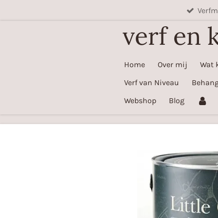
Verf
Ga
direct
verf en 
naar
de
hoofdinhoud
Home
Over mij
Wat 
Verf van Niveau
Behan
Webshop
Blog