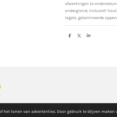
afwerkingen te ondersteune
ondergrond, inclusief: hou
tegels, gelamineerde opperv
D
D
S
e
e
h
l
e
a
e
l
r
n
e
r
f het tonen van advertenties. Door gebruik te blijven maken 