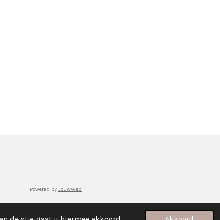
Powered by
JouwWeb
an de site gaat u hiermee akkoord.
Akkoord