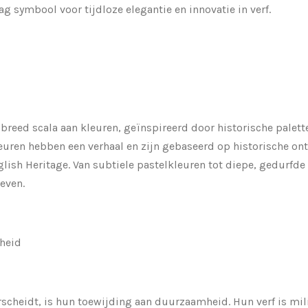
g symbool voor tijdloze elegantie en innovatie in verf.
n breed scala aan kleuren, geïnspireerd door historische pale
leuren hebben een verhaal en zijn gebaseerd op historische on
sh Heritage. Van subtiele pastelkleuren tot diepe, gedurfde t
even.
heid
rscheidt, is hun toewijding aan duurzaamheid. Hun verf is mil