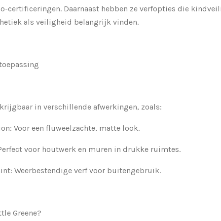
-certificeringen. Daarnaast hebben ze verfopties die kindveili
etiek als veiligheid belangrijk vinden.
 toepassing
erkrijgbaar in verschillende afwerkingen, zoals:
ion
: Voor een fluweelzachte, matte look.
 Perfect voor houtwerk en muren in drukke ruimtes.
aint
: Weerbestendige verf voor buitengebruik.
ttle Greene?