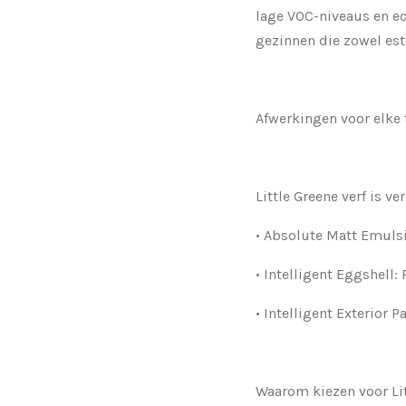
lage VOC-niveaus en eco
gezinnen die zowel esth
Afwerkingen voor elke
Little Greene verf is v
•
Absolute Matt Emuls
•
Intelligent Eggshell
:
•
Intelligent Exterior P
Waarom kiezen voor Li