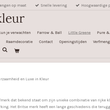
engen op maat
Snelle levering
Hoogwaardige 
kleur
kun je verwachten
Farrow & Ball
Little Greene
Pure &
Raamdecoratie
Contact
Openingstijden
Verfmeng
urzaamheid en Luxe in Kleur
erfmerk dat bekend staat om zijn unieke combinatie van rijke
ing. Het Britse merk heeft een lange geschiedenis die terugg