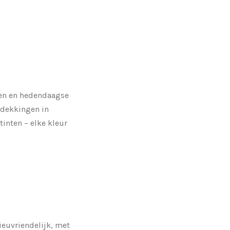
tten en hedendaagse
tdekkingen in
inten – elke kleur
ieuvriendelijk, met