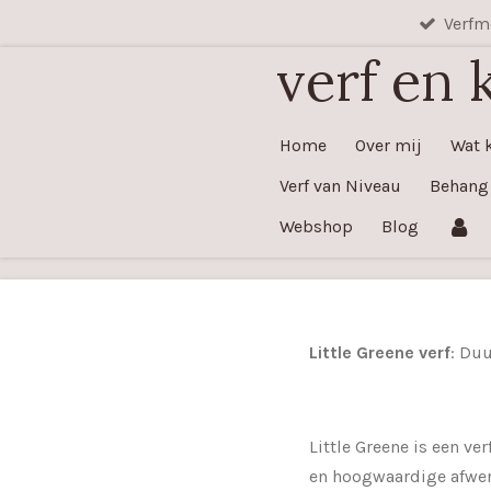
Verfm
Ga
direct
verf en 
naar
de
hoofdinhoud
Home
Over mij
Wat 
Verf van Niveau
Behang
Webshop
Blog
Little Greene verf
: Du
Little Greene is een v
en hoogwaardige afwerk