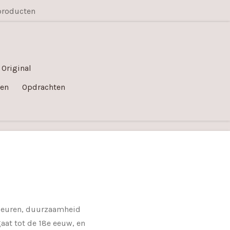
producten
 Original
en
Opdrachten
 kleuren, duurzaamheid
aat tot de 18e eeuw, en