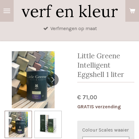
verf en kleur
Ga
direct
naar
Verfmengen op maat
de
hoofdinhoud
Little Greene
Intelligent
Eggshell 1 liter
€ 71,00
GRATIS verzending
Colour Scales waaier