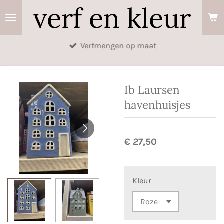
verf en kleur
Ga
direct
naar
Verfmengen op maat
de
hoofdinhoud
Ib Laursen
havenhuisjes
€ 27,50
Kleur