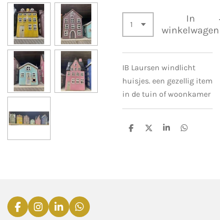
In
winkelwagen
IB Laursen windlicht
huisjes. een gezellig item
in de tuin of woonkamer
D
D
S
D
e
e
h
e
l
e
a
l
e
l
r
e
n
e
n
F
I
L
W