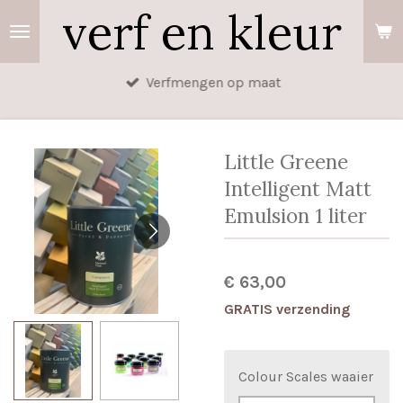
verf en kleur
Ga
direct
naar
Verfmengen op maat
de
hoofdinhoud
Little Greene
Intelligent Matt
Emulsion 1 liter
€ 63,00
GRATIS verzending
Colour Scales waaier